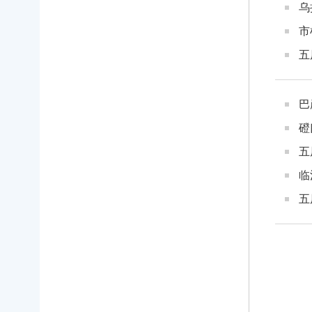
乌
市
五
巴
磴
五
临
五