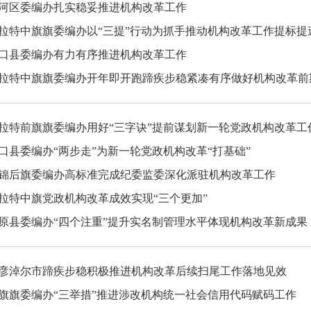
河区委编办扎实稳妥推进机构改革工作
拉特中旗旗委编办以“三提”行动为抓手推动机构改革工作提标提
口县委编办有力有序推进机构改革工作
拉特中旗旗委编办开年即开跑蹄疾步稳紧凑有序做好机构改革前
拉特前旗旗委编办用好“三字诀”提前谋划新一轮党政机构改革工
口县委编办“两步走”为新一轮党政机构改革“打基础”
锦后旗委编办高标准完成纪委监委深化派驻机构改革工作
拉特中旗党政机构改革成效实现“三个更加”
原县委编办“四个注重”提升实名制管理水平体现机构改革新成果
彦淖尔市蹄疾步稳积极推进机构改革后续扫尾工作落地见效
旗旗委编办“三举措”推进涉改机构统一社会信用代码赋码工作