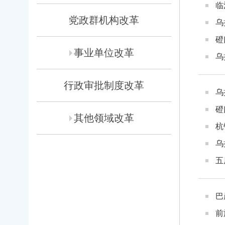
临
党政群机构改革
乌
磴
事业单位改革
乌
行政审批制度改革
乌
磴
其他领域改革
杭
乌
五
巴
前